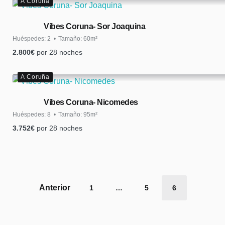
A Coruña
Vibes Coruna- Sor Joaquina
Huéspedes:
2
Tamaño:
60m²
2.800
€
por 28 noches
A Coruña
Vibes Coruna- Nicomedes
Huéspedes:
8
Tamaño:
95m²
3.752
€
por 28 noches
Paginación
1
…
5
6
de
entradas