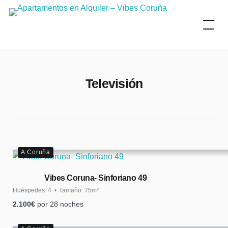
Skip
to
content
Televisión
A Coruña
Vibes Coruna- Sinforiano 49
Huéspedes:
4
Tamaño:
75m²
2.100
€
por 28 noches