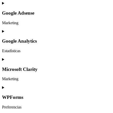
Consent
to
service
Google Adsense
wordpress
Marketing
Consent
to
service
Google Analytics
google-
adsense
Estadísticas
Consent
to
service
Microsoft Clarity
google-
analytics
Marketing
Consent
to
service
WPForms
microsoft-
clarity
Preferencias