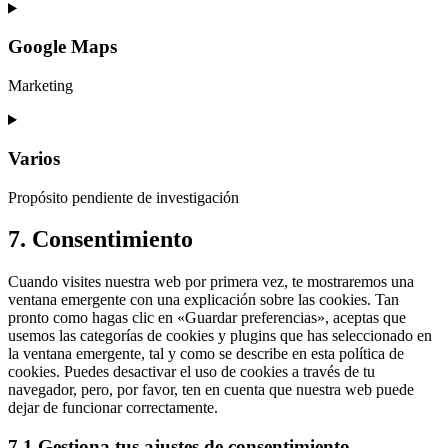
Consent
to
service
Google Maps
google-
fonts
Marketing
Consent
to
service
Varios
google-
maps
Propósito pendiente de investigación
Consent
7. Consentimiento
to
service
Cuando visites nuestra web por primera vez, te mostraremos una
varios
ventana emergente con una explicación sobre las cookies. Tan
pronto como hagas clic en «Guardar preferencias», aceptas que
usemos las categorías de cookies y plugins que has seleccionado en
la ventana emergente, tal y como se describe en esta política de
cookies. Puedes desactivar el uso de cookies a través de tu
navegador, pero, por favor, ten en cuenta que nuestra web puede
dejar de funcionar correctamente.
7.1 Gestiona tus ajustes de consentimiento