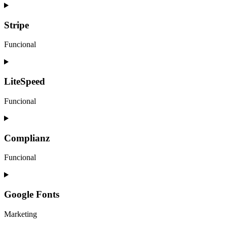
Consent
to
service
Stripe
wpforms
Funcional
Consent
to
service
LiteSpeed
stripe
Funcional
Consent
to
service
Complianz
litespeed
Funcional
Consent
to
service
Google Fonts
complianz
Marketing