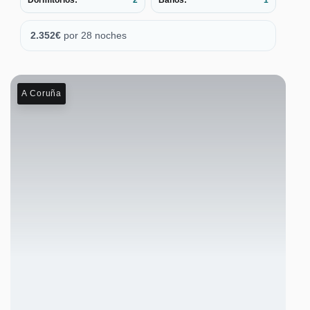
2.352
€
por 28 noches
A Coruña