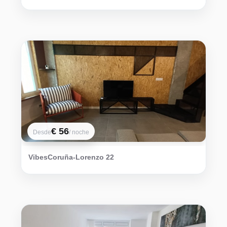
€ 56
Desde
/ noche
VibesCoruña-Lorenzo 22