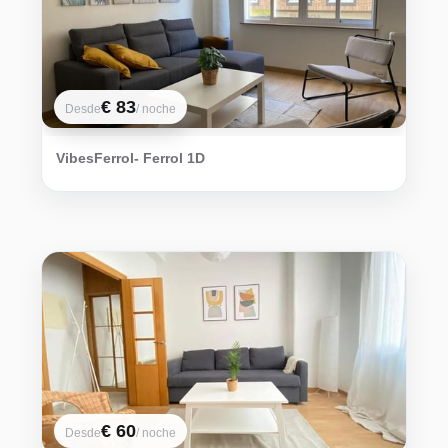
€ 83
Desde
/ noche
VibesFerrol- Ferrol 1D
€ 60
Desde
/ noche