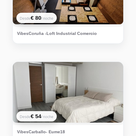
€ 80
Desde
/ noche
VibesCoruña -Loft Industrial Comercio
€ 54
Desde
/ noche
VibesCarballo- Eume18