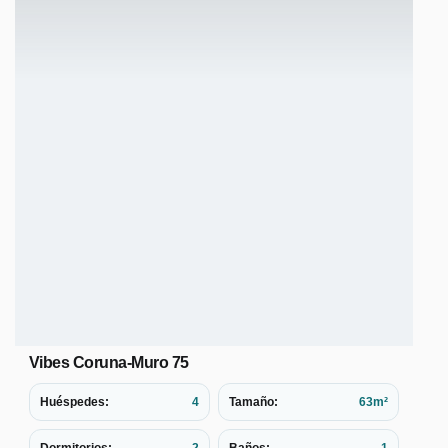
Vibes Coruna-Muro 75
Huéspedes:
4
Tamaño:
63m²
Dormitorios:
2
Baños:
1