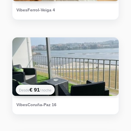
VibesFerrol-Veiga 4
€ 91
Desde
/ noche
VibesCoruña-Paz 16