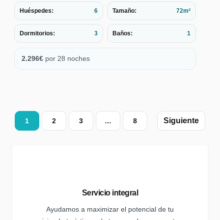
Huéspedes:
6
Tamaño:
72m²
Dormitorios:
3
Baños:
1
2.296
€
por 28 noches
Paginación
1
2
3
…
8
de
alojamiento
Servicio integral
Ayudamos a maximizar el potencial de tu