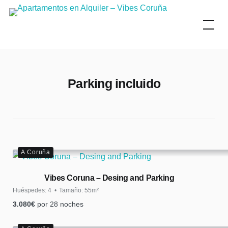
Skip
to
content
Parking incluido
A Coruña
Vibes Coruna – Desing and Parking
Huéspedes:
4
Tamaño:
55m²
3.080
€
por 28 noches