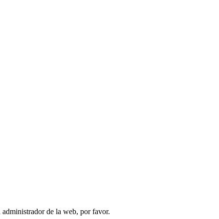
 administrador de la web, por favor.