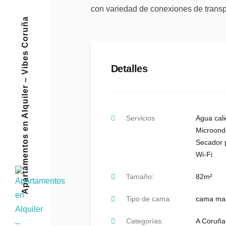
con variedad de conexiones de transp
Apartamentos en Alquiler – Vibes Coruña
Detalles
Servicios
Agua cali
Microond
Secador 
Wi-Fi
Tamaño:
82m²
Tipo de cama:
cama mat
Categorías:
A Coruña