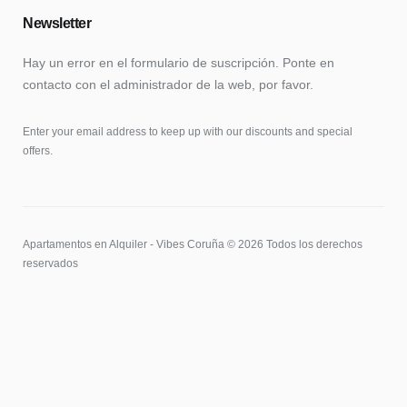
Newsletter
Hay un error en el formulario de suscripción. Ponte en
contacto con el administrador de la web, por favor.
Enter your email address to keep up with our discounts and special
offers.
Apartamentos en Alquiler - Vibes Coruña © 2026 Todos los derechos
reservados