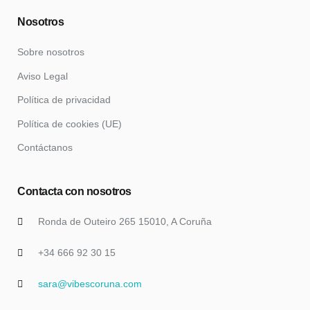
Nosotros
Sobre nosotros
Aviso Legal
Política de privacidad
Política de cookies (UE)
Contáctanos
Contacta con nosotros
Ronda de Outeiro 265 15010, A Coruña
+34 666 92 30 15
sara@vibescoruna.com