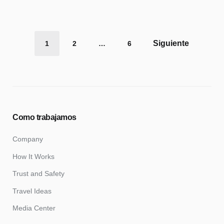
Paginación
1
2
…
6
de
entradas
Como trabajamos
Company
How It Works
Trust and Safety
Travel Ideas
Media Center