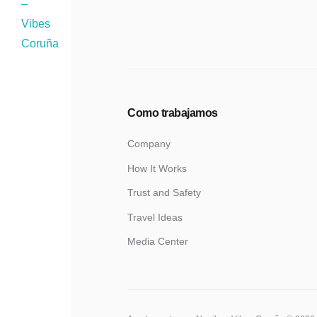
de
entr
Como trabajamos
Company
How It Works
Trust and Safety
Travel Ideas
Media Center