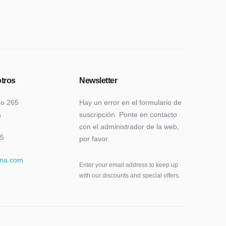
tros
Newsletter
ro 265
Hay un error en el formulario de
a
suscripción. Ponte en contacto
con el administrador de la web,
15
por favor.
una.com
Enter your email address to keep up
with our discounts and special offers.