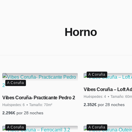
Horno
A Coruña
A Coruña
Vibes Coruña – Loft Ad
Huéspedes:
4
Tamaño:
60m
Vibes Coruña- Practicante Pedro 2
2.352
€
por 28 noches
Huéspedes:
6
Tamaño:
70m²
2.296
€
por 28 noches
A Coruña
A Coruña