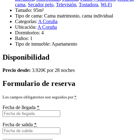
cama
,
Secador pelo
,
Televisión
,
Tostadora
,
Wi-Fi
Tamaño:
95m²
Tipo de cama:
Cama matrimonio, cama individual
Categorías:
A Coruña
Ubicación:
A Coruña
Dormitorios:
4
Baños:
1
Tipo de inmueble:
Apartamento
Disponibilidad
Precio desde:
3.920
€
por 28 noches
Formulario de reserva
Los campos obligatorios son seguidos por
*
Fecha de llegada
*
Fecha de salida
*