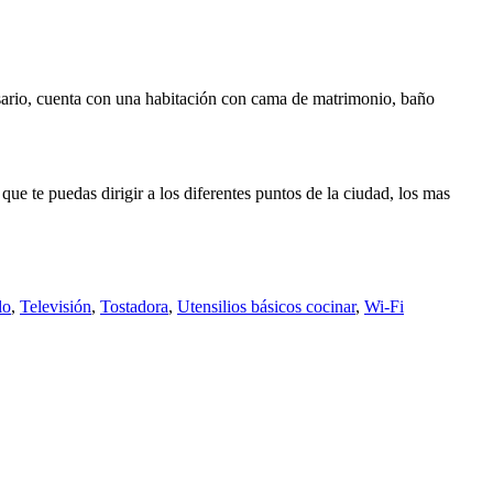
sario, cuenta con una habitación con cama de matrimonio, baño
e te puedas dirigir a los diferentes puntos de la ciudad, los mas
lo
,
Televisión
,
Tostadora
,
Utensilios básicos cocinar
,
Wi-Fi