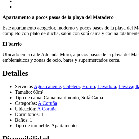
Apartamento a pocos pasos de la playa del Matadero
Este apartamento acogedor, moderno y pocos pasos de la playa del Ma
completo con plato de ducha, salón con sofá cama y cocina totalment
El barrio
Ubicado en la calle Adelaida Muro, a pocos pasos de la playa del Mata
emblemáticos y zonas de ocio, bares y supermercados cerca.
Detalles
Servicios
Agua caliente
,
Cafetera
,
Horno
,
Lavadora
,
Lavavajill
Tamaño:
60m²
Tipo de cama:
Cama matrimonio, Sofá Cama
Categorías:
A Coruña
Ubicación:
A Coruña
Dormitorios:
1
Baños:
1
Tipo de inmueble:
Apartamento
Disponibilidad