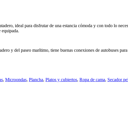
tadero, ideal para disfrutar de una estancia cómoda y con todo lo nece
e equipada.
dero y del paseo marítimo, tiene buenas conexiones de autobuses para qu
as
,
Microondas
,
Plancha
,
Platos y cubiertos
,
Ropa de cama
,
Secador pe