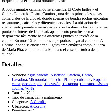
lo que facilita el día a día durante tu visita.
A pocos minutos caminando se encuentra El Corte Inglés y el
Centro Comercial Cuatro Caminos, una de las principales zonas
comerciales de la ciudad, donde además de tiendas podrás encontrar
restaurantes, cafeterías y diferentes servicios. La ubicación del
apartamento permite además desplazarse fácilmente hacia diferentes
puntos de interés de la ciudad. apartamento permite además
desplazarse fácilmente hacia diferentes puntos de interés de la
ciudad. En unos 15-20 minutos a pie podrás llegar al centro de A
Coruña, donde se encuentran lugares emblemáticos como la Plaza
de María Pita, el Puerto de la Marina o el casco histórico de la
ciudad.
Detalles
Servicios
Agua caliente
,
Ascensor
,
Cafetera
,
Horno
,
Lavadora
,
Microondas
,
Plancha
,
Platos y cubiertos
,
Ropa de
cama
,
Secador pelo
,
Televisión
,
Tostadora
,
Utensilios básicos
cocinar
,
Wi-Fi
Tamaño:
70m²
Tipo de cama:
cama matrimonio
Categorías:
A Coruña
Ubicación:
A Coruña
Dormitorios:
2