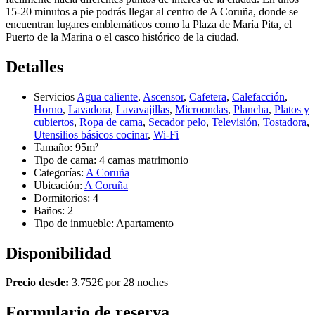
15-20 minutos a pie podrás llegar al centro de A Coruña, donde se
encuentran lugares emblemáticos como la Plaza de María Pita, el
Puerto de la Marina o el casco histórico de la ciudad.
Detalles
Servicios
Agua caliente
,
Ascensor
,
Cafetera
,
Calefacción
,
Horno
,
Lavadora
,
Lavavajillas
,
Microondas
,
Plancha
,
Platos y
cubiertos
,
Ropa de cama
,
Secador pelo
,
Televisión
,
Tostadora
,
Utensilios básicos cocinar
,
Wi-Fi
Tamaño:
95m²
Tipo de cama:
4 camas matrimonio
Categorías:
A Coruña
Ubicación:
A Coruña
Dormitorios:
4
Baños:
2
Tipo de inmueble:
Apartamento
Disponibilidad
Precio desde:
3.752
€
por 28 noches
Formulario de reserva