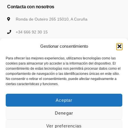
Contacta con nosotros
Ronda de Outeiro 265 15010, A Coruña
+34 666 92 30 15
sara@vibescoruna.com
Gestionar consentimiento
Para ofrecer las mejores experiencias, utilizamos tecnologías como las
Newsletter
cookies para almacenar y/o acceder a la información del dispositivo. El
consentimiento de estas tecnologías nos permitirá procesar datos como el
comportamiento de navegación o las identificaciones únicas en este sitio.
Hay un error en el formulario de suscripción. Ponte en
No consentir o retirar el consentimiento, puede afectar negativamente a
contacto con el administrador de la web, por favor.
ciertas características y funciones.
Enter your email address to keep up with our discounts and special
Aceptar
offers.
Denegar
Ver preferencias