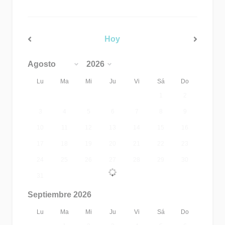
Hoy
<Ant
Sig>
Lu
Ma
Mi
Ju
Vi
Sá
Do
1
2
3
4
5
6
7
8
9
10
11
12
13
14
15
16
17
18
19
20
21
22
23
24
25
26
27
28
29
30
31
Septiembre 2026
Lu
Ma
Mi
Ju
Vi
Sá
Do