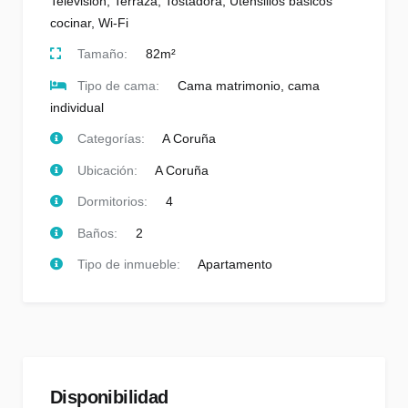
Televisión
,
Terraza
,
Tostadora
,
Utensilios básicos
cocinar
,
Wi-Fi
Tamaño:
82m²
Tipo de cama:
Cama matrimonio, cama
individual
Categorías:
A Coruña
Ubicación:
A Coruña
Dormitorios:
4
Baños:
2
Tipo de inmueble:
Apartamento
Disponibilidad