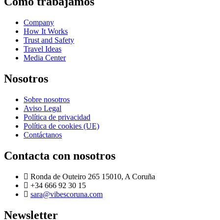
Como trabajamos
Company
How It Works
Trust and Safety
Travel Ideas
Media Center
Nosotros
Sobre nosotros
Aviso Legal
Política de privacidad
Política de cookies (UE)
Contáctanos
Contacta con nosotros
Ronda de Outeiro 265 15010, A Coruña
+34 666 92 30 15
sara@vibescoruna.com
Newsletter