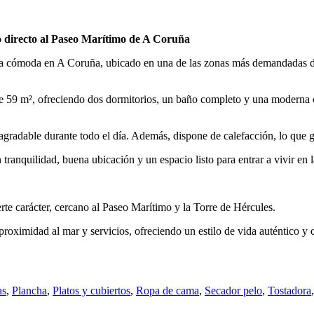
o directo al Paseo Marítimo de A Coruña
cia cómoda en A Coruña, ubicado en una de las zonas más demandadas de
te 59 m², ofreciendo dos dormitorios, un baño completo y una moderna
agradable durante todo el día. Además, dispone de calefacción, lo que g
tranquilidad, buena ubicación y un espacio listo para entrar a vivir en 
rte carácter, cercano al Paseo Marítimo y la Torre de Hércules.
proximidad al mar y servicios, ofreciendo un estilo de vida auténtico y
as
,
Plancha
,
Platos y cubiertos
,
Ropa de cama
,
Secador pelo
,
Tostadora