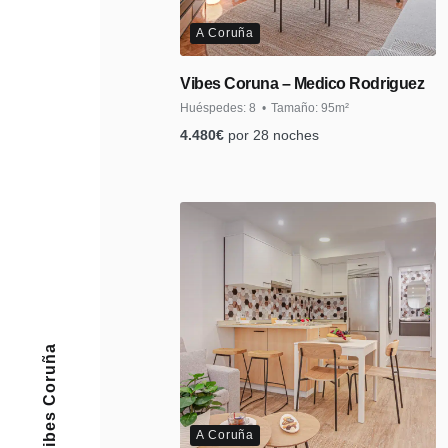
A Coruña
Vibes Coruna – Medico Rodriguez
Huéspedes:
8
Tamaño:
95m²
4.480
€
por 28 noches
A Coruña