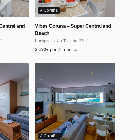
A Coruña
Central and
Vibes Coruna – Super Central and
Beach
²
Huéspedes:
4
Tamaño:
27m²
3.192
€
por 28 noches
A Coruña