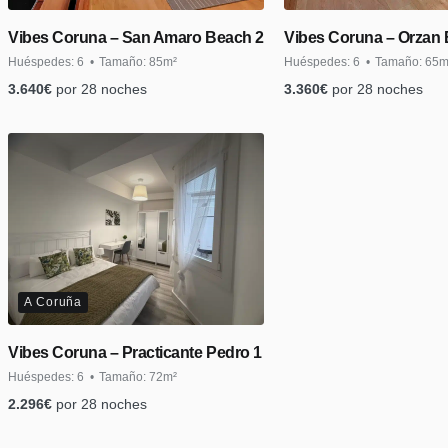
Vibes Coruna – San Amaro Beach 2
Vibes Coruna – Orzan 
Huéspedes:
6
Tamaño:
85m²
Huéspedes:
6
Tamaño:
65m
3.640
€
por 28 noches
3.360
€
por 28 noches
A Coruña
Vibes Coruna – Practicante Pedro 1
Huéspedes:
6
Tamaño:
72m²
2.296
€
por 28 noches