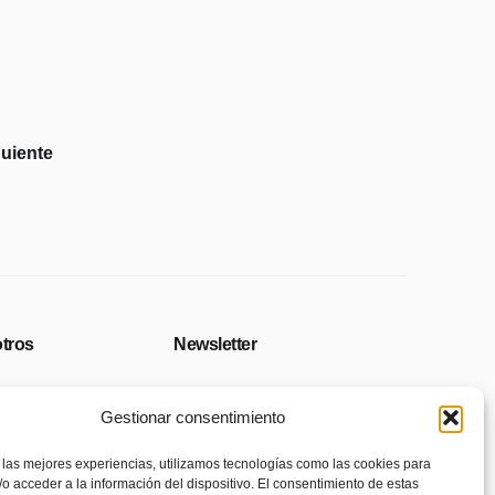
tros
Newsletter
ro 265
Hay un error en el formulario de
Gestionar consentimiento
a
suscripción. Ponte en contacto
con el administrador de la web,
 las mejores experiencias, utilizamos tecnologías como las cookies para
15
por favor.
o acceder a la información del dispositivo. El consentimiento de estas