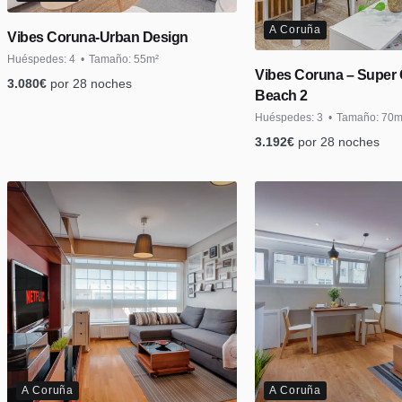
A Coruña
Vibes Coruna-Urban Design
Huéspedes:
4
Tamaño:
55m²
Vibes Coruna – Super 
3.080
€
por 28 noches
Beach 2
Huéspedes:
3
Tamaño:
70m
3.192
€
por 28 noches
A Coruña
A Coruña