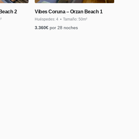
Beach 2
Vibes Coruna – Orzan Beach 1
²
Huéspedes:
4
Tamaño:
50m²
3.360
€
por 28 noches