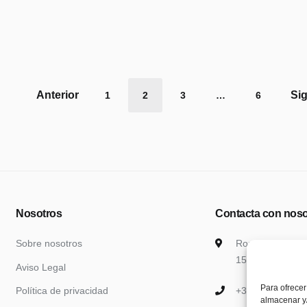
nación
1
2
3
…
6
adas
Nosotros
Contacta con noso
Sobre nosotros
Ronda de Outei
15010, A Coruñ
Aviso Legal
Para ofrecer
Política de privacidad
+34 666 92 30 
almacenar y/