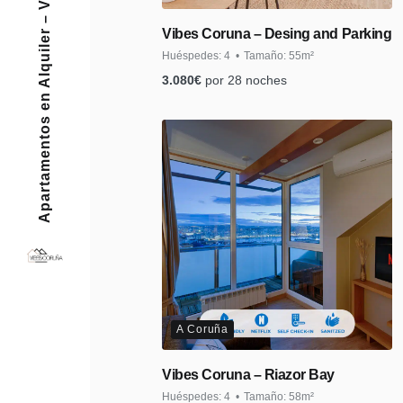
Apartamentos en Alquiler – Vibes Coruña
Vibes Coruna – Desing and Parking
Huéspedes:
4
Tamaño:
55m²
3.080
€
por 28 noches
A Coruña
Vibes Coruna – Riazor Bay
Huéspedes:
4
Tamaño:
58m²