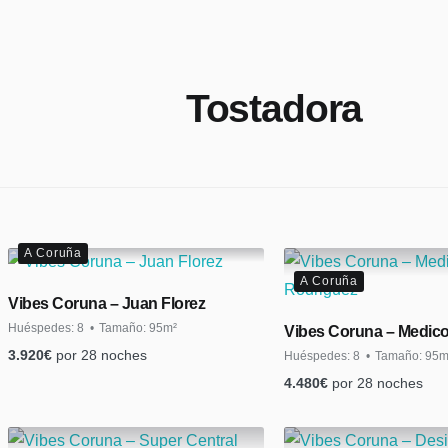
Tostadora
A Coruña
A Coruña
Vibes Coruna – Juan Florez
Huéspedes:
8
Tamaño:
95m²
Vibes Coruna – Medic
3.920
€
por 28 noches
Huéspedes:
8
Tamaño:
95m
4.480
€
por 28 noches