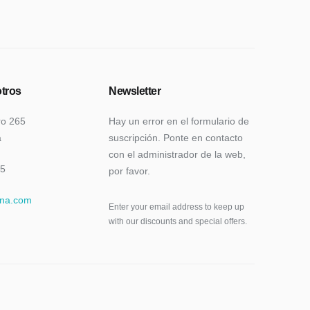
tros
Newsletter
ro 265
Hay un error en el formulario de
a
suscripción. Ponte en contacto
con el administrador de la web,
15
por favor.
una.com
Enter your email address to keep up
with our discounts and special offers.