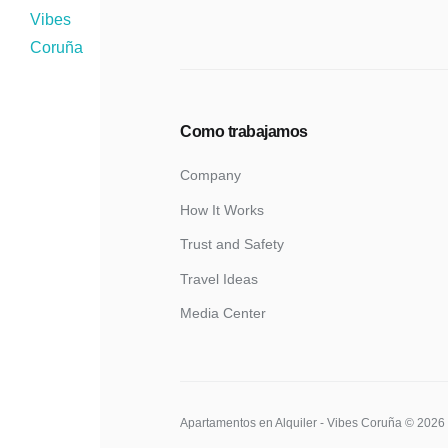
entr
Como trabajamos
Company
How It Works
Trust and Safety
Travel Ideas
Media Center
Apartamentos en Alquiler - Vibes Coruña © 2026