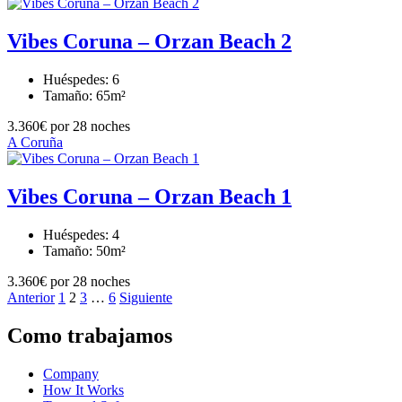
Vibes Coruna – Orzan Beach 2
Huéspedes:
6
Tamaño:
65m²
3.360
€
por 28 noches
A Coruña
Vibes Coruna – Orzan Beach 1
Huéspedes:
4
Tamaño:
50m²
3.360
€
por 28 noches
Paginación
1
2
3
…
6
de
Como trabajamos
entradas
Company
How It Works