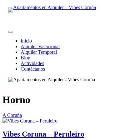
Skip
to
content
Inicio
Alquiler Vacacional
Alquiler Temporal
Blog
Actividades
Contáctanos
Horno
A Coruña
Vibes Coruna – Peruleiro