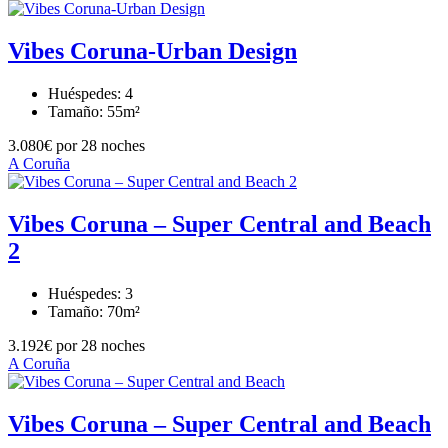
Vibes Coruna-Urban Design
Huéspedes:
4
Tamaño:
55m²
3.080
€
por 28 noches
A Coruña
Vibes Coruna – Super Central and Beach
2
Huéspedes:
3
Tamaño:
70m²
3.192
€
por 28 noches
A Coruña
Vibes Coruna – Super Central and Beach