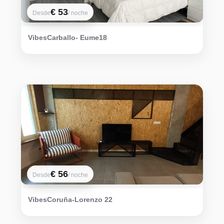
€ 53
Desde
/ noche
VibesCarballo- Eume18
€ 56
Desde
/ noche
VibesCoruña-Lorenzo 22