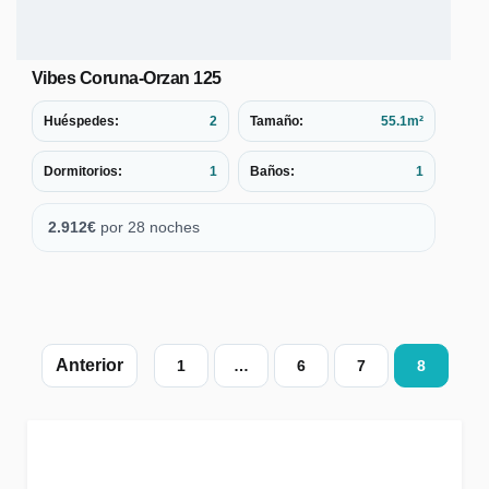
Vibes Coruna-Orzan 125
Huéspedes:
2
Tamaño:
55.1m²
Dormitorios:
1
Baños:
1
2.912
€
por 28 noches
Paginación
1
…
6
7
8
de
alojamiento