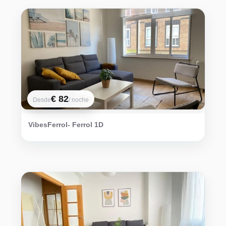
€ 82
Desde
/ noche
VibesFerrol- Ferrol 1D