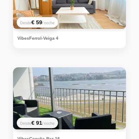
€ 59
Desde
/ noche
VibesFerrol-Veiga 4
€ 91
Desde
/ noche
VibesCoruña-Paz 16